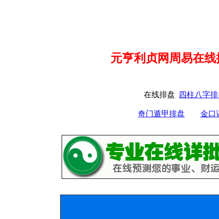
元亨利贞网周易在线
在线排盘
四柱八字排
奇门遁甲排盘
金口